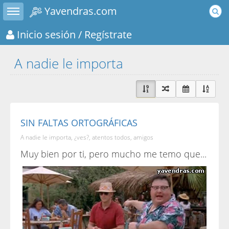
Toggle sidebar
Yavendras.com
Inicio sesión
/ Regístrate
A nadie le importa
SIN FALTAS ORTOGRÁFICAS
A nadie le importa, ¿ves?, atentos todos, amigos
Muy bien por ti, pero mucho me temo que...