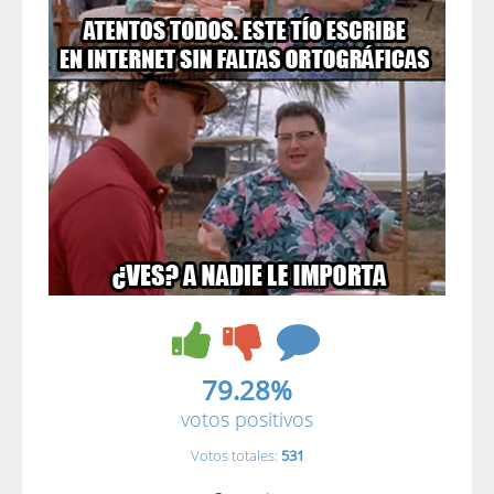
79.28%
votos positivos
Votos totales:
531