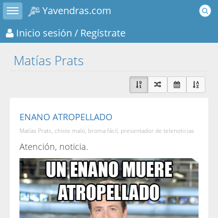
Toggle sidebar
Yavendras.com
Inicio sesión
/ Regístrate
Matías Prats
ENANO ATROPELLADO
Matías Prats, chiste malo, broma fácil, presentador de telenoticias
Atención, noticia.