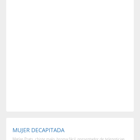
MUJER DECAPITADA
Matías Prats, chiste malo, broma fácil, presentador de telenoticias