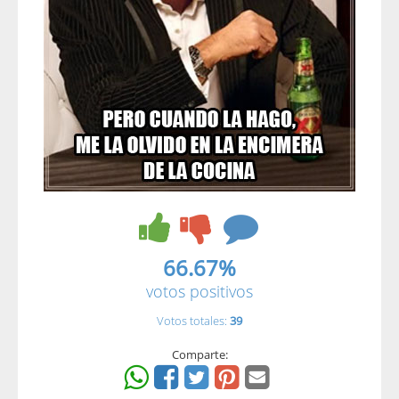
66.67%
votos positivos
Votos totales:
39
Comparte: