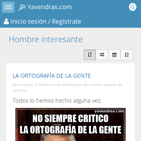
Toggle sidebar
Yavendras.com
Inicio sesión
/ Regístrate
Hombre interesante
LA ORTOGRAFÍA DE LA GENTE
No siempre, el hombre más interesante del mundo, anuncio de
cerveza
Todos lo hemos hecho alguna vez.