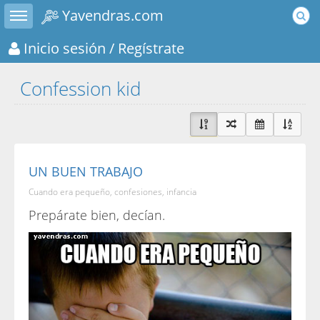
Toggle sidebar
Yavendras.com
Inicio sesión
/ Regístrate
Confession kid
UN BUEN TRABAJO
Cuando era pequeño, confesiones, infancia
Prepárate bien, decían.