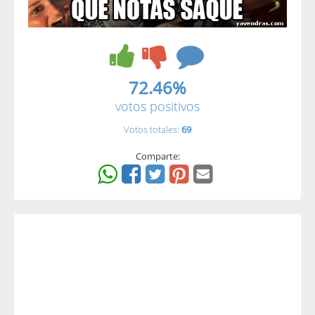
72.46%
votos positivos
Votos totales:
69
Comparte: