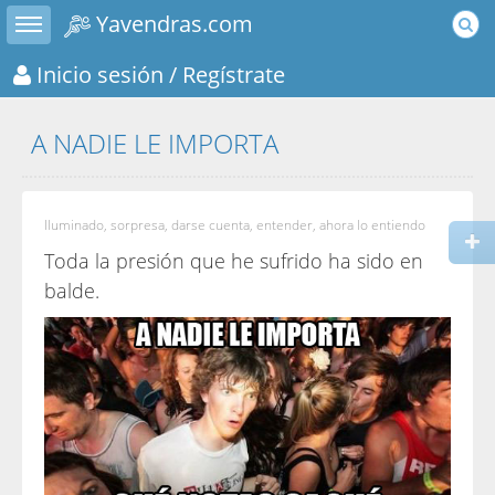
Toggle sidebar
Yavendras.com
Inicio sesión
/ Regístrate
A NADIE LE IMPORTA
Iluminado, sorpresa, darse cuenta, entender, ahora lo entiendo
Toda la presión que he sufrido ha sido en
balde.