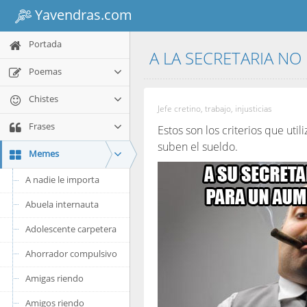
Yavendras.com
Portada
A LA SECRETARIA NO
Poemas
Chistes
Jefe cretino, trabajo, injusticias
Frases
Estos son los criterios que uti
suben el sueldo.
Memes
A nadie le importa
Abuela internauta
Adolescente carpetera
Ahorrador compulsivo
Amigas riendo
Amigos riendo