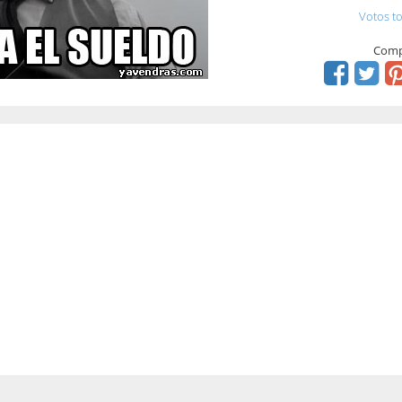
Votos to
Comp