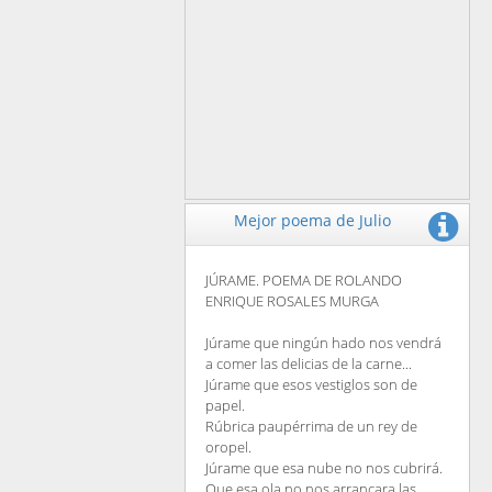
Mejor poema de Julio
JÚRAME. POEMA DE ROLANDO
ENRIQUE ROSALES MURGA
Júrame que ningún hado nos vendrá
a comer las delicias de la carne...
Júrame que esos vestiglos son de
papel.
Rúbrica paupérrima de un rey de
oropel.
Júrame que esa nube no nos cubrirá.
Que esa ola no nos arrancara las