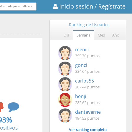
Inicio sesión
/ Regístrate
Ranking de Usuarios
Día
Semana
Mes
Año
meniii
395.70 puntos
gonci
334.64 puntos
carlos55
287.44 puntos
benji
282.62 puntos
danteverne
93%
194.52 puntos
ositivos
Ver ranking completo