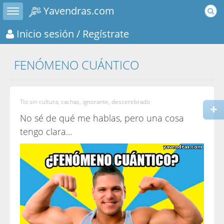
Toggle sidebar
Yavendras.com
Inicio sesión
/ Regístrate
FENÓMENO CUÁNTICO
Tío sin cultura, cachas, ignorante, descerebrado
No sé de qué me hablas, pero una cosa
tengo clara...