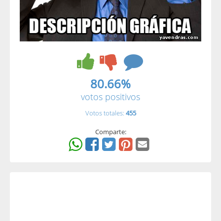
80.66%
votos positivos
Votos totales:
455
Comparte: