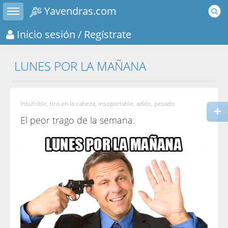
Toggle sidebar
Yavendras.com
Inicio sesión
/ Regístrate
LUNES POR LA MAÑANA
Insufrible, tiro en la cabeza, insoportable, adiós, pesado
El peor trago de la semana.