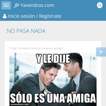
Toggle sidebar
Yavendras.com
Inicio sesión
/ Regístrate
NO PASA NADA
Y dije, hombres, tópicos, mujeres, amigos