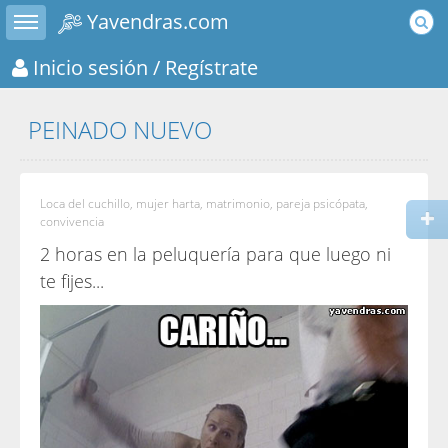
Toggle sidebar
Yavendras.com
Inicio sesión
/ Regístrate
PEINADO NUEVO
Loca del cuchillo, mujer harta, matrimonio, pareja psicópata,
convivencia
2 horas en la peluquería para que luego ni
te fijes...