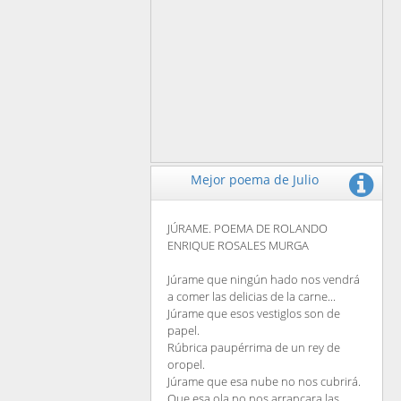
Mejor poema de Julio
JÚRAME. POEMA DE ROLANDO
ENRIQUE ROSALES MURGA
Júrame que ningún hado nos vendrá
a comer las delicias de la carne...
Júrame que esos vestiglos son de
papel.
Rúbrica paupérrima de un rey de
oropel.
Júrame que esa nube no nos cubrirá.
Que esa ola no nos arrancara las