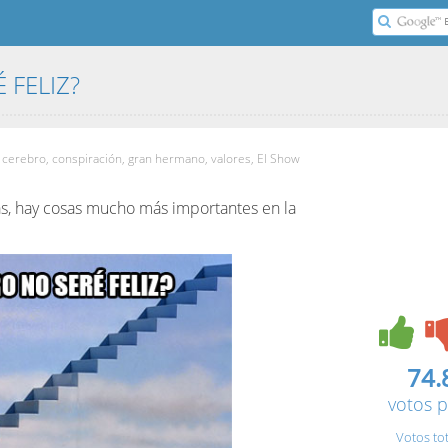
É FELIZ?
de cerebro, conspiración, gran hermano, valores, El Show
as, hay cosas mucho más importantes en la
74.
votos p
Votos to