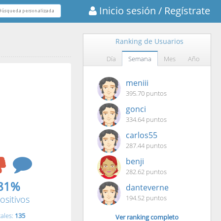
Inicio sesión
/ Regístrate
Ranking de Usuarios
Día
Semana
Mes
Año
meniii
395.70 puntos
gonci
334.64 puntos
carlos55
287.44 puntos
benji
282.62 puntos
81%
danteverne
ositivos
194.52 puntos
tales:
135
Ver ranking completo