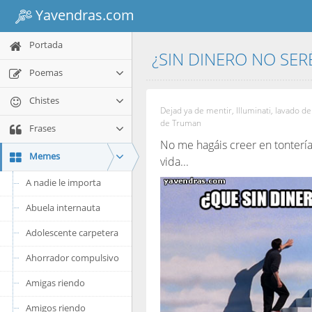
Yavendras.com
Portada
¿SIN DINERO NO SER
Poemas
Chistes
Dejad ya de mentir, Illuminati, lavado 
de Truman
Frases
No me hagáis creer en tonterí
Memes
vida...
A nadie le importa
Abuela internauta
Adolescente carpetera
Ahorrador compulsivo
Amigas riendo
Amigos riendo