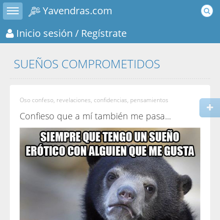
Toggle sidebar
Yavendras.com
Inicio sesión
/ Regístrate
SUEÑOS COMPROMETIDOS
Oso confeso, revelaciones, confidencias, pensamientos
Confieso que a mí también me pasa...