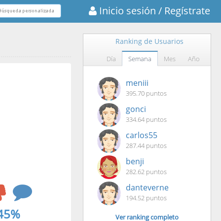
Inicio sesión
/ Regístrate
Ranking de Usuarios
Día
Semana
Mes
Año
meniii
395.70 puntos
gonci
334.64 puntos
carlos55
287.44 puntos
benji
282.62 puntos
danteverne
194.52 puntos
45%
Ver ranking completo