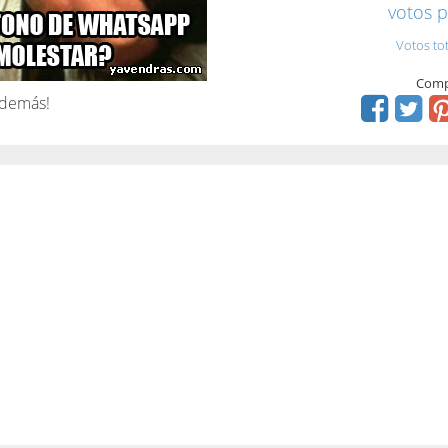
votos p
Votos to
Comp
 demás!