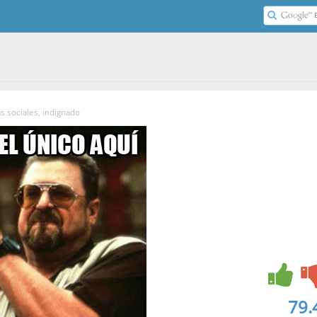
P
s sociales, indignado
79.